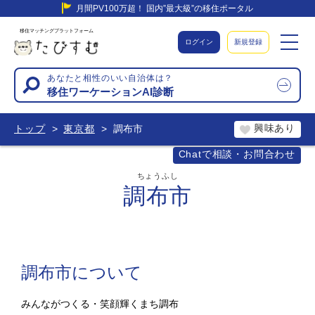
月間PV100万超！ 国内”最大級”の移住ポータル
移住マッチングプラットフォーム
ログイン
新規登録
あなたと相性のいい自治体は？
移住ワーケーションAI診断
興味あり
トップ
東京都
調布市
Chatで相談・お問合わせ
ちょうふし
調布市
調布市について
みんながつくる・笑顔輝くまち調布