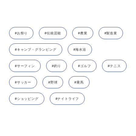
#お祭り
#伝統芸能
#農業
#製造業
#キャンプ・グランピング
#海水浴
#サーフィン
#釣り
#ゴルフ
#テニス
#サッカー
#野球
#乗馬
#ショッピング
#ナイトライフ