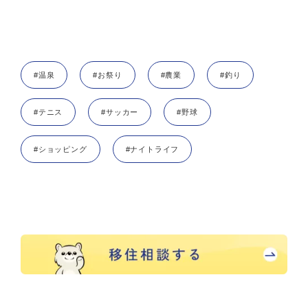
#温泉
#お祭り
#農業
#釣り
#テニス
#サッカー
#野球
#ショッピング
#ナイトライフ