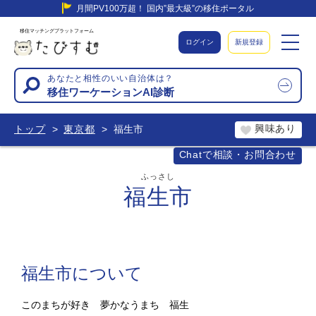
月間PV100万超！ 国内”最大級”の移住ポータル
移住マッチングプラットフォーム
ログイン
新規登録
あなたと相性のいい自治体は？
移住ワーケーションAI診断
興味あり
トップ
東京都
福生市
Chatで相談・お問合わせ
ふっさし
福生市
福生市について
このまちが好き 夢かなうまち 福生