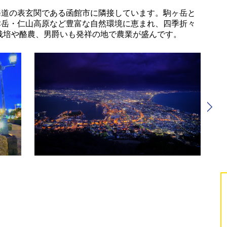
海道の表玄関である函館市に隣接しています。駒ヶ岳と
津岳・仁山高原など豊富な自然環境に恵まれ、四季折々
栽培や酪農、男爵いも発祥の地で農業が盛んです。