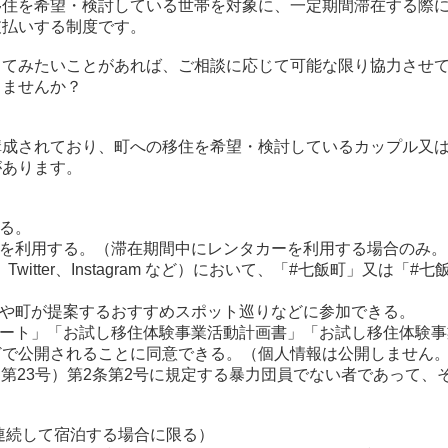
移住を希望・検討している世帯を対象に、一定期間滞在する際
支払いする制度です。
ってみたいことがあれば、ご相談に応じて可能な限り協力させ
しませんか？
成されており、町への移住を希望・検討しているカップル又は
があります。
する。
者を利用する。（滞在期間中にレンタカーを利用する場合のみ。
k、Twitter、Instagram など）において、「#七飯町」又
トや町が提案するおすすめスポット巡りなどに参加できる。
シート」「お試し移住体験事業活動計画書」「お試し移住体験
どで公開されることに同意できる。（個人情報は公開しません
条例第23号）第2条第2号に規定する暴力団員でない者であって
に連続して宿泊する場合に限る）