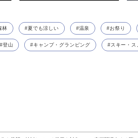
森林
#夏でも涼しい
#温泉
#お祭り
#登山
#キャンプ・グランピング
#スキー・ス