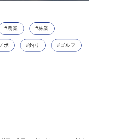
#農業
#林業
ノボ
#釣り
#ゴルフ