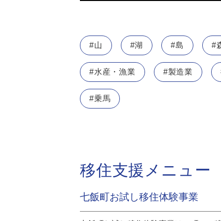
#山
#湖
#島
#
#水産・漁業
#製造業
#乗馬
移住支援メニュー
七飯町お試し移住体験事業