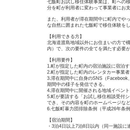
七飯町お試し移住体験事業は、町への
分を町が利用者に変わって事業者にお
また、利用者が滞在期間中に町内でや
な自然に囲まれた七飯町で移住体験を
【利用できる方】
北海道渡島地域以外にお住まいの方で構
内）で、次の要件の全てを満たす必要
【利用要件】
1.町が指定した町内の宿泊施設に宿泊
2.町が指定した町内のレンタカー事業
3.滞在期間中に自身のSNS（Faceboo
期間中の様子を発信できる。
4.滞在期間中に開催される地域イベン
5.町が要請する「お試し移住相談受付
でき、その内容を町のホームページな
6.七飯町暴力団排除条例（平成26年
【宿泊期間】
・3泊4日以上7泊8日以内（同一施設