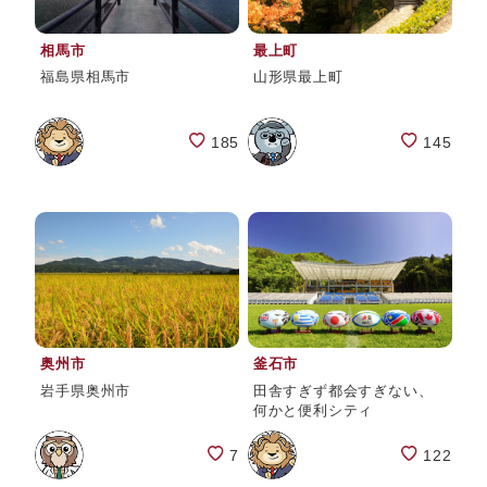
相馬市
最上町
福島県相馬市
山形県最上町
185
145
奥州市
釜石市
岩手県奥州市
田舎すぎず都会すぎない、
何かと便利シティ
7
122