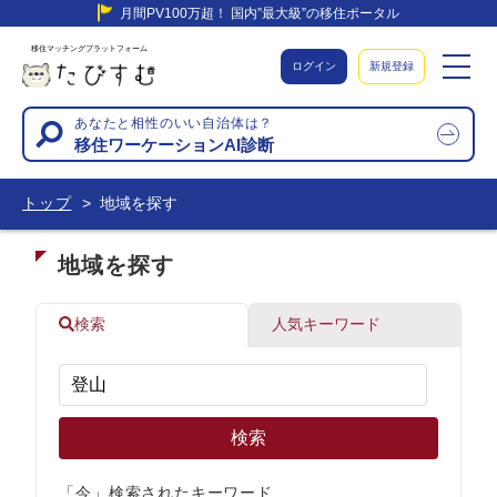
月間PV100万超！ 国内”最大級”の移住ポータル
移住マッチングプラットフォーム
ログイン
新規登録
あなたと相性のいい自治体は？
移住ワーケーションAI診断
トップ
地域を探す
地域を探す
検索
人気キーワード
検索
「今」検索されたキーワード