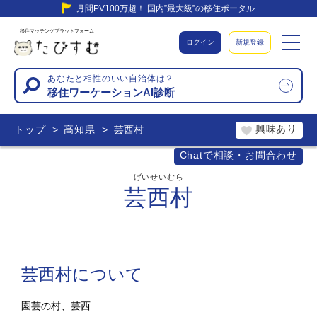
月間PV100万超！ 国内”最大級”の移住ポータル
移住マッチングプラットフォーム
ログイン
新規登録
あなたと相性のいい自治体は？
移住ワーケーションAI診断
興味あり
トップ
高知県
芸西村
Chatで相談・お問合わせ
げいせいむら
芸西村
芸西村について
園芸の村、芸西