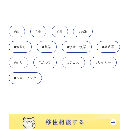
#山
#海
#川
#温泉
#お祭り
#農業
#水産・漁業
#製造業
#釣り
#ゴルフ
#テニス
#サッカー
#ショッピング