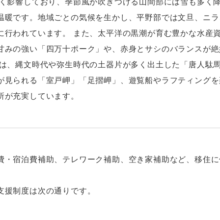
きく影響しており、季節風が吹きつける山間部には雪も多く
温暖です。地域ごとの気候を生かし、平野部では文旦、ニラ
に行われています。 また、太平洋の黒潮が育む豊かな水産
甘みの強い「四万十ポーク」や、赤身とサシのバランスが絶
では、縄文時代や弥生時代の土器片が多く出土した「唐人駄
が見られる「室戸岬」「足摺岬」、遊覧船やラフティングを
所が充実しています。
費・宿泊費補助、テレワーク補助、空き家補助など、移住に
支援制度は次の通りです。