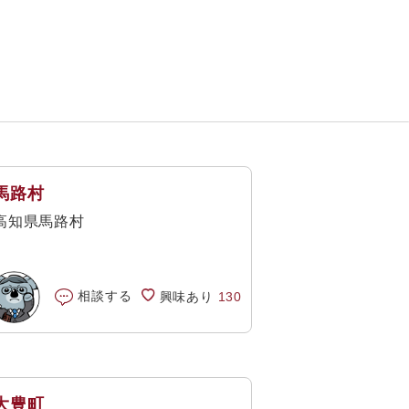
馬路村
高知県馬路村
相談する
興味あり
130
大豊町