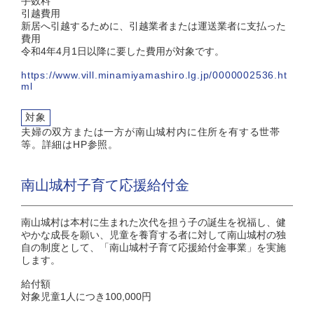
手数料
引越費用
新居へ引越するために、引越業者または運送業者に支払った
費用
令和4年4月1日以降に要した費用が対象です。
https://www.vill.minamiyamashiro.lg.jp/0000002536.ht
ml
対象
夫婦の双方または一方が南山城村内に住所を有する世帯
等。詳細はHP参照。
南山城村子育て応援給付金
南山城村は本村に生まれた次代を担う子の誕生を祝福し、健
やかな成長を願い、児童を養育する者に対して南山城村の独
自の制度として、「南山城村子育て応援給付金事業」を実施
します。
給付額
対象児童1人につき100,000円