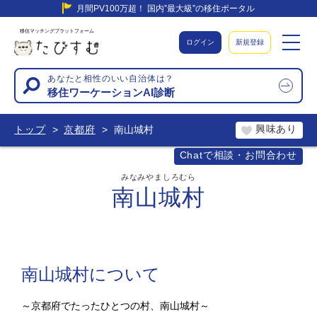
月間PV100万超！ 国内”最大級”の移住ポータル
移住マッチングプラットフォーム
ログイン
新規登録
あなたと相性のいい自治体は？
移住ワーケーションAI診断
興味あり
トップ
京都府
南山城村
Chatで相談・お問合わせ
みなみやましろむら
南山城村
南山城村について
～京都府でたったひとつの村、南山城村～