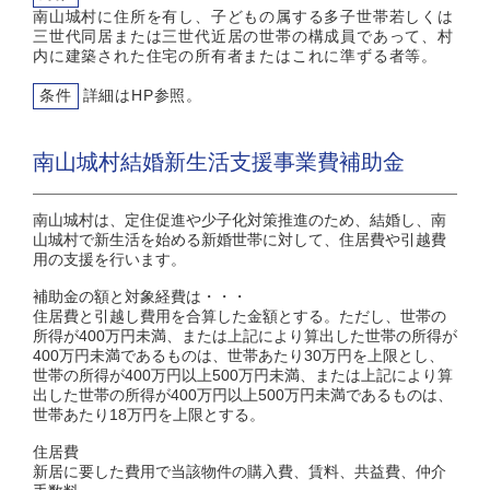
南山城村に住所を有し、子どもの属する多子世帯若しくは
三世代同居または三世代近居の世帯の構成員であって、村
内に建築された住宅の所有者またはこれに準ずる者等。
条件
詳細はHP参照。
南山城村結婚新生活支援事業費補助金
南山城村は、定住促進や少子化対策推進のため、結婚し、南
山城村で新生活を始める新婚世帯に対して、住居費や引越費
用の支援を行います。
補助金の額と対象経費は・・・
住居費と引越し費用を合算した金額とする。ただし、世帯の
所得が400万円未満、または上記により算出した世帯の所得が
400万円未満であるものは、世帯あたり30万円を上限とし、
世帯の所得が400万円以上500万円未満、または上記により算
出した世帯の所得が400万円以上500万円未満であるものは、
世帯あたり18万円を上限とする。
住居費
新居に要した費用で当該物件の購入費、賃料、共益費、仲介