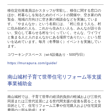
移住定住推進員ほかスタッフが常駐し、移住に関する窓口の
ほか、村暮らしを知るためのイベントの開催や、空き家の内
覧会、地域の方向けに空き家の相談会などを実施していま
す。「やまんなか」という名前には、「村に住まう人も、村
に住み始めた人も、これから住みたい人も、みんなが語り合
い、安心して暮らせる村をつくっていく。そんな、ワイワイ
と集まる人と人のまんなかにある場所でありたい」という想
いを込めています。毎月（冬季除く）イベントを実施してい
ます。
コワーキングスペース（wi-fi設備あり・500円/日）
https://murapura.com/guide/
南山城村子育て世帯住宅リフォーム等支援
事業補助金
南山城村では、子育て世帯の経済的負担の軽減および三世代
同居または三世代近居による世代間支援の促進を図ることを
目的として、住宅リフォーム工事や住宅購入および住宅賃貸
費用の一部を助成します。