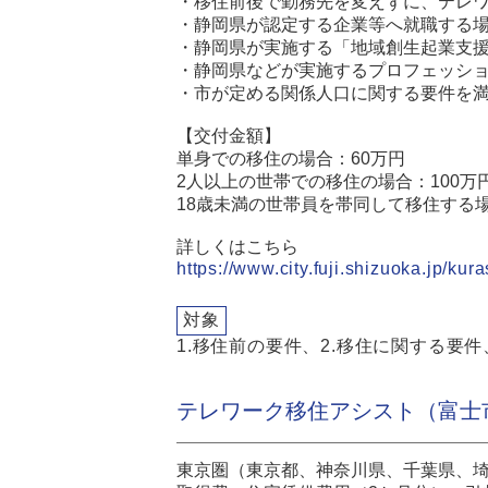
・移住前後で勤務先を変えずに、テレ
・静岡県が認定する企業等へ就職する
・静岡県が実施する「地域創生起業支
・静岡県などが実施するプロフェッシ
・市が定める関係人口に関する要件を
【交付金額】
単身での移住の場合：60万円
2人以上の世帯での移住の場合：100万
18歳未満の世帯員を帯同して移住する場
詳しくはこちら
https://www.city.fuji.shizuoka.jp/ku
対象
1.移住前の要件、2.移住に関する要
テレワーク移住アシスト（富士
東京圏（東京都、神奈川県、千葉県、