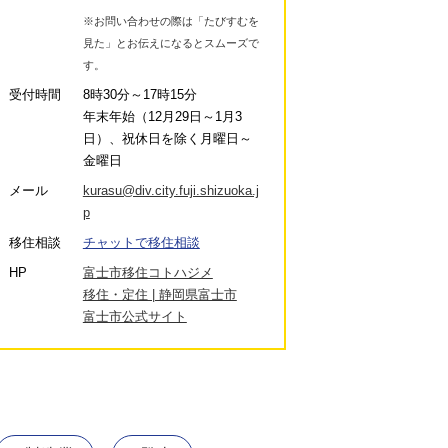
※お問い合わせの際は「たびすむを
見た」とお伝えになるとスムーズで
す。
受付時間
8時30分～17時15分
年末年始（12月29日～1月3
日）、祝休日を除く月曜日～
金曜日
メール
kurasu@div.city.fuji.shizuoka.j
p
移住相談
チャットで移住相談
HP
富士市移住コトハジメ
移住・定住 | 静岡県富士市
富士市公式サイト