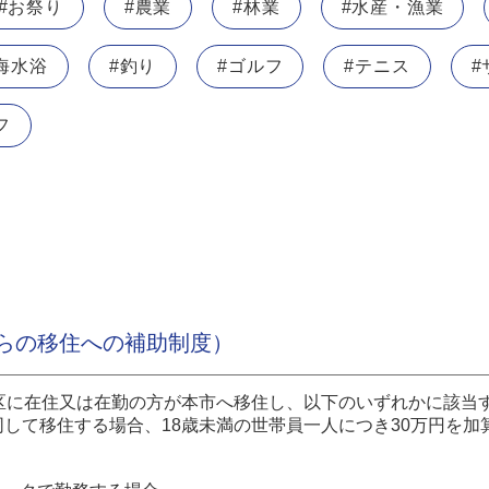
#お祭り
#農業
#林業
#水産・漁業
海水浴
#釣り
#ゴルフ
#テニス
#
フ
らの移住への補助制度）
3区に在住又は在勤の方が本市へ移住し、以下のいずれかに該当す
同して移住する場合、18歳未満の世帯員一人につき30万円を加