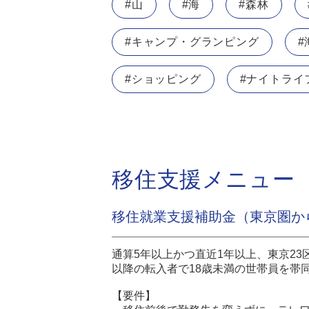
#山
#海
#森林
#キャンプ・グランピング
#
#ショッピング
#ナイトライ
移住支援メニュー
移住就業支援補助金（東京圏か
通算5年以上かつ直近1年以上、東京2
以降の転入者で18歳未満の世帯員を帯
【要件】