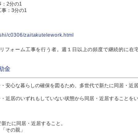
：2分の1
工事：3分の1
ashi/c0306/zaitakutelework.html
リフォーム工事を行う者。週１日以上の頻度で継続的に在
励金
全・安心な暮らしの確保を図るため、多世代で新たに同居・近
居・近居のいずれもしていない状態から同居・近居することを
せで新たに同居・近居すること。
「その親」