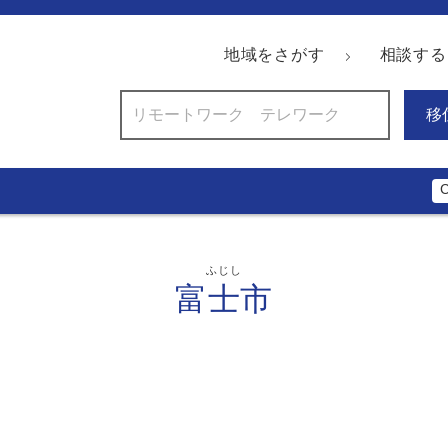
地域をさがす
相談する
移
ふじし
富士市