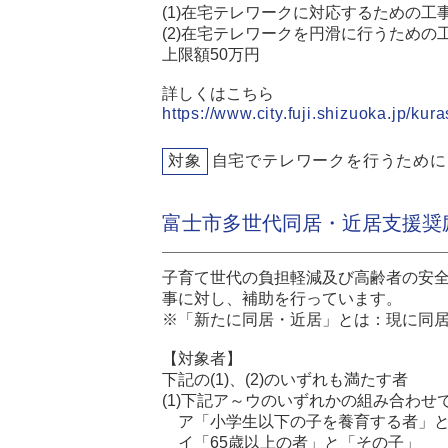
(1)在宅テレワークに対応するための工事
(2)在宅テレワークを円滑に行うための
上限額50万円
詳しくはこちら
https://www.city.fuji.shizuoka.jp/kur
対象
自宅でテレワークを行うために
富士市多世代同居・近居支援奨
子育て世代の負担軽減及び高齢者の安
事に対し、補助を行っています。
※「新たに同居・近居」とは：現に同
【対象者】
下記の(1)、(2)のいずれも満たす者
(1)下記ア～ウのいずれかの組み合わ
ア「小学生以下の子を養育する者」と
イ「65歳以上の者」と「その子」