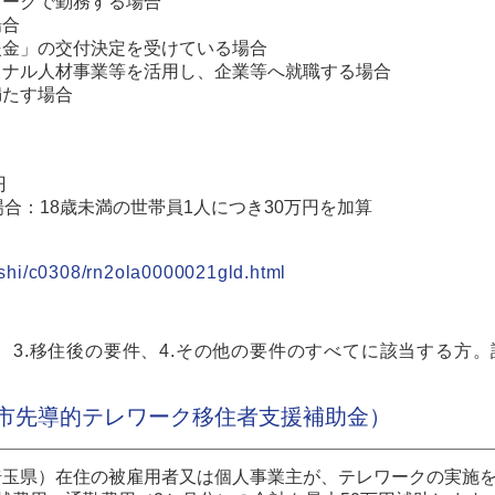
ワークで勤務する場合
場合
援金」の交付決定を受けている場合
ョナル人材事業等を活用し、企業等へ就職する場合
満たす場合
円
合：18歳未満の世帯員1人につき30万円を加算
rashi/c0308/rn2ola0000021gld.html
件、3.移住後の要件、4.その他の要件のすべてに該当する方
市先導的テレワーク移住者支援補助金）
埼玉県）在住の被雇用者又は個人事業主が、テレワークの実施