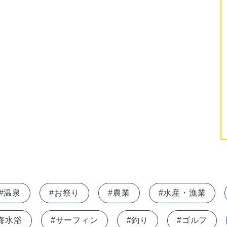
#温泉
#お祭り
#農業
#水産・漁業
海水浴
#サーフィン
#釣り
#ゴルフ