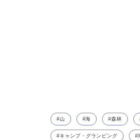
#山
#海
#森林
#キャンプ・グランピング
#