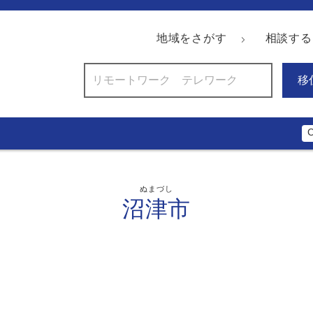
地域をさがす
相談する
移
ぬまづし
沼津市