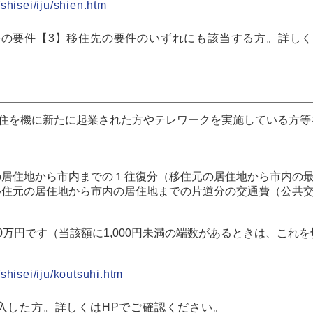
shisei/iju/shien.htm
等の要件【3】移住先の要件のいずれにも該当する方。詳しく
移住を機に新たに起業された方やテレワークを実施している方
の居住地から市内までの１往復分（移住元の居住地から市内の
移住元の居住地から市内の居住地までの片道分の交通費（公共
万円です（当該額に1,000円未満の端数があるときは、これ
shisei/iju/koutsuhi.htm
転入した方。詳しくはHPでご確認ください。