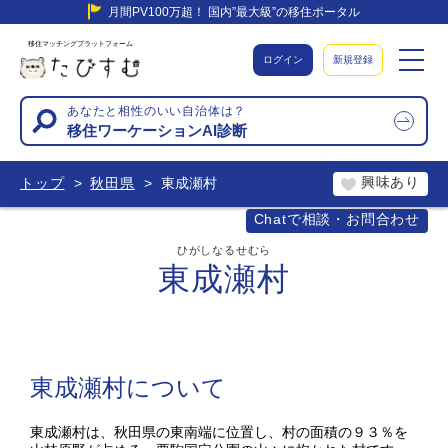
月間PV100万超！ 国内”最大級”の移住ポータル
移住マッチングプラットフォーム
ログイン
新規登録
あなたと相性のいい自治体は？
移住ワーケーションAI診断
興味あり
トップ
秋田県
東成瀬村
Chatで相談・お問合わせ
ひがしなるせむら
東成瀬村
東成瀬村について
東成瀬村は、秋田県の東南端に位置し、村の面積の９３％を