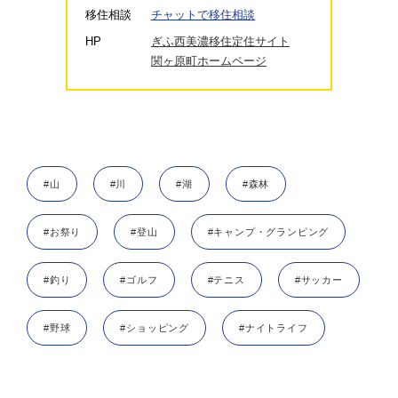
移住相談
チャットで移住相談
HP
ぎふ西美濃移住定住サイト
関ヶ原町ホームページ
#山
#川
#湖
#森林
#お祭り
#登山
#キャンプ・グランピング
#釣り
#ゴルフ
#テニス
#サッカー
#野球
#ショッピング
#ナイトライフ