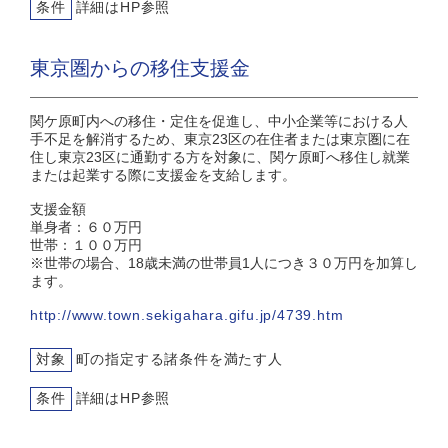
条件
詳細はHP参照
東京圏からの移住支援金
関ケ原町内への移住・定住を促進し、中小企業等における人
手不足を解消するため、東京23区の在住者または東京圏に在
住し東京23区に通勤する方を対象に、関ケ原町へ移住し就業
または起業する際に支援金を支給します。
支援金額
単身者：６０万円
世帯：１００万円
※世帯の場合、18歳未満の世帯員1人につき３０万円を加算し
ます。
http://www.town.sekigahara.gifu.jp/4739.htm
対象
町の指定する諸条件を満たす人
条件
詳細はHP参照