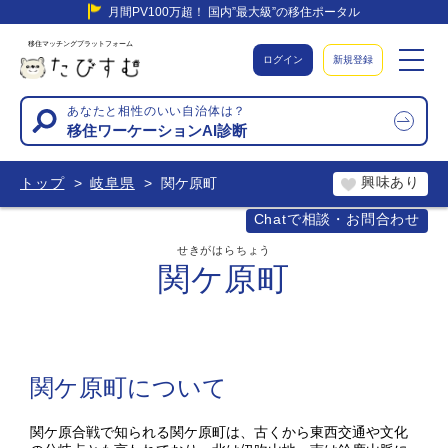
月間PV100万超！ 国内”最大級”の移住ポータル
移住マッチングプラットフォーム
ログイン
新規登録
あなたと相性のいい自治体は？
移住ワーケーションAI診断
興味あり
トップ
岐阜県
関ケ原町
Chatで相談・お問合わせ
せきがはらちょう
関ケ原町
関ケ原町について
関ケ原合戦で知られる関ケ原町は、古くから東西交通や文化