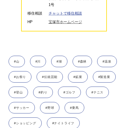
1号
移住相談
チャットで移住相談
HP
宝塚市ホームページ
#山
#川
#湖
#森林
#温泉
#お祭り
#伝統芸能
#鉱業
#製造業
#登山
#釣り
#ゴルフ
#テニス
#サッカー
#野球
#乗馬
#ショッピング
#ナイトライフ