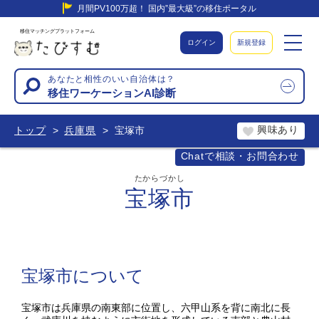
月間PV100万超！ 国内”最大級”の移住ポータル
移住マッチングプラットフォーム
ログイン
新規登録
あなたと相性のいい自治体は？
移住ワーケーションAI診断
興味あり
トップ
兵庫県
宝塚市
Chatで相談・お問合わせ
たからづかし
宝塚市
宝塚市について
宝塚市は兵庫県の南東部に位置し、六甲山系を背に南北に長