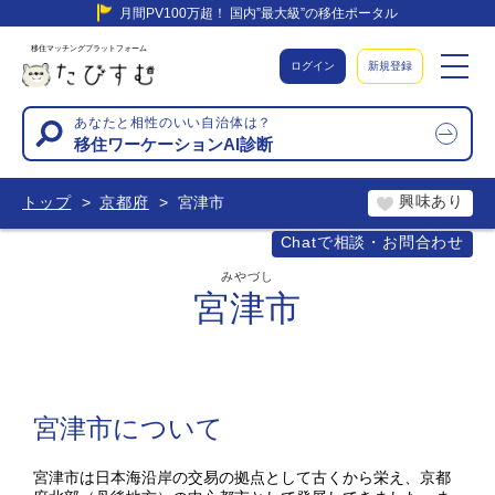
月間PV100万超！ 国内”最大級”の移住ポータル
移住マッチングプラットフォーム
ログイン
新規登録
あなたと相性のいい自治体は？
移住ワーケーションAI診断
興味あり
トップ
京都府
宮津市
Chatで相談・お問合わせ
みやづし
宮津市
宮津市について
宮津市は日本海沿岸の交易の拠点として古くから栄え、京都