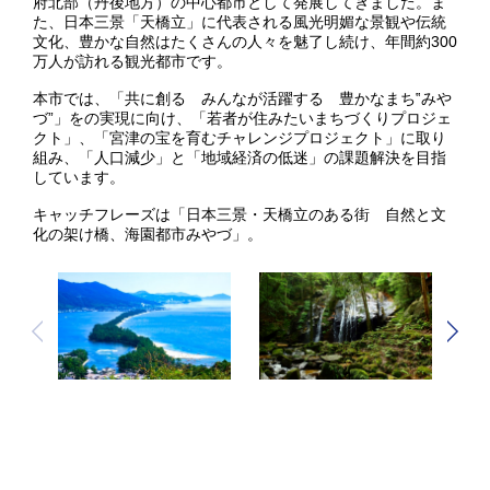
府北部（丹後地方）の中心都市として発展してきました。ま
た、日本三景「天橋立」に代表される風光明媚な景観や伝統
文化、豊かな自然はたくさんの人々を魅了し続け、年間約300
万人が訪れる観光都市です。
本市では、「共に創る みんなが活躍する 豊かなまち‟みや
づ”」をの実現に向け、「若者が住みたいまちづくりプロジェ
クト」、「宮津の宝を育むチャレンジプロジェクト」に取り
組み、「人口減少」と「地域経済の低迷」の課題解決を目指
しています。
キャッチフレーズは「日本三景・天橋立のある街 自然と文
化の架け橋、海園都市みやづ」。