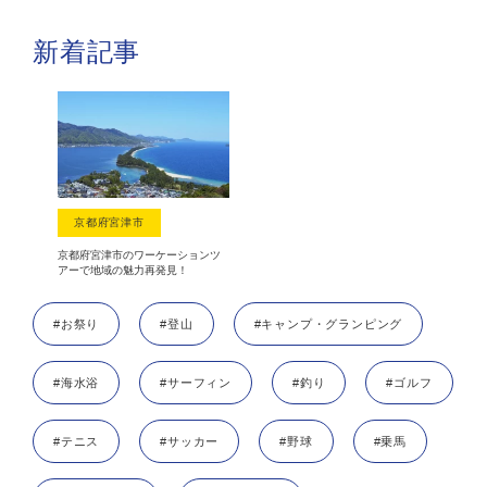
新着記事
京都府宮津市
京都府宮津市のワーケーションツ
アーで地域の魅力再発見！
#お祭り
#登山
#キャンプ・グランピング
#海水浴
#サーフィン
#釣り
#ゴルフ
#テニス
#サッカー
#野球
#乗馬