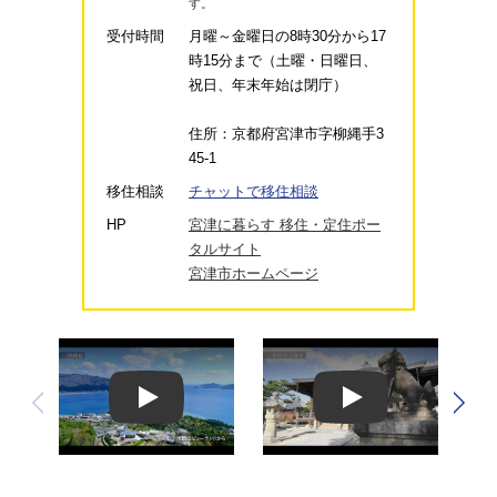
す。
受付時間
月曜～金曜日の8時30分から17
時15分まで（土曜・日曜日、
祝日、年末年始は閉庁）
住所：京都府宮津市字柳縄手3
45-1
移住相談
チャットで移住相談
HP
宮津に暮らす 移住・定住ポー
タルサイト
宮津市ホームページ
Play
Play