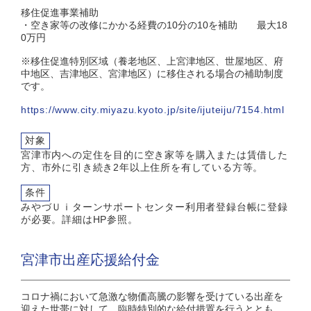
移住促進事業補助
・空き家等の改修にかかる経費の10分の10を補助 最大18
0万円
※移住促進特別区域（養老地区、上宮津地区、世屋地区、府
中地区、吉津地区、宮津地区）に移住される場合の補助制度
です。
https://www.city.miyazu.kyoto.jp/site/ijuteiju/7154.html
対象
宮津市内への定住を目的に空き家等を購入または賃借した
方、市外に引き続き2年以上住所を有している方等。
条件
みやづＵｉターンサポートセンター利用者登録台帳に登録
が必要。詳細はHP参照。
宮津市出産応援給付金
コロナ禍において急激な物価高騰の影響を受けている出産を
迎えた世帯に対して、臨時特別的な給付措置を行うととも