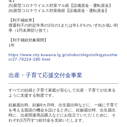
金】
(5)新型コロナウイルス対策マル経【設備資金・運転資金】
(6)新型コロナウイルス対策衛経【設備資金・運転資金】
【利子補給率】
償還利子の約定年率の2分の1または年1.0％のいずれか低い利
率（1円未満切り捨て）
【利子補給対象期間】
1年
https://www.city.kuwana.lg.jp/shoko/shigoto/kigyoushie
n/27-78224-280.html
出産・子育て応援交付金事業
すべての妊婦と子育て家庭が安心して出産・子育てが出来る
ように支援する制度です。
妊娠届出時、妊娠8カ月時、出生届出時などに、一緒に子育て
を考える面談の機会を設けると共に、妊娠届出時、出生届出
時に、出産関連用品購入などにお役立ていただくために、そ
れぞれ5万円ずつ給付金を支給いたします。