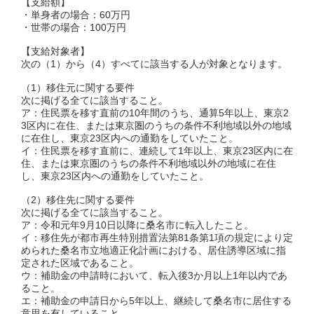
【支給額】
・単身者の場合：60万円
・世帯の場合：100万円
【支給対象者】
次の（1）から（4）すべてに該当する人が対象となります。
（1）移住元に関する要件
次に掲げる全てに該当すること。
ア：住民票を移す直前の10年間のうち、通算5年以上、東京2
3区内に在住、または東京圏のうちの条件不利地域以外の地域
に在住し、東京23区内への通勤をしていたこと。
イ：住民票を移す直前に、連続して1年以上、東京23区内に在
住、または東京圏のうちの条件不利地域以外の地域に在住
し、東京23区内への通勤をしていたこと。
（2）移住先に関する要件
次に掲げる全てに該当すること。
ア：令和元年9月10日以降に桑名市に転入したこと。
イ：移住先が都市再生特別措置法第81条第1項の規定により定
められた桑名市立地適正化計画における、居住誘導区域に指
定された区域であること。
ウ：補助金の申請時において、転入後3か月以上1年以内であ
ること。
エ：補助金の申請日から5年以上、継続して桑名市に居住する
意思を有していること。