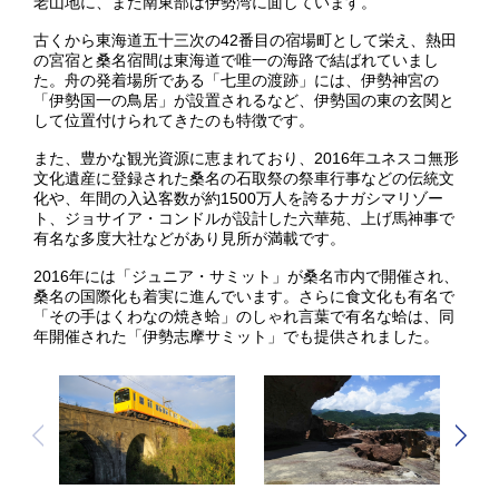
老山地に、また南東部は伊勢湾に面しています。
古くから東海道五十三次の42番目の宿場町として栄え、熱田
の宮宿と桑名宿間は東海道で唯一の海路で結ばれていまし
た。舟の発着場所である「七里の渡跡」には、伊勢神宮の
「伊勢国一の鳥居」が設置されるなど、伊勢国の東の玄関と
して位置付けられてきたのも特徴です。
また、豊かな観光資源に恵まれており、2016年ユネスコ無形
文化遺産に登録された桑名の石取祭の祭車行事などの伝統文
化や、年間の入込客数が約1500万人を誇るナガシマリゾー
ト、ジョサイア・コンドルが設計した六華苑、上げ馬神事で
有名な多度大社などがあり見所が満載です。
2016年には「ジュニア・サミット」が桑名市内で開催され、
桑名の国際化も着実に進んでいます。さらに食文化も有名で
「その手はくわなの焼き蛤」のしゃれ言葉で有名な蛤は、同
年開催された「伊勢志摩サミット」でも提供されました。