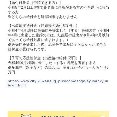
【給付対象者（申請できる方）】
令和5年2月1日現在で桑名市に住所がある方のうち以下に該当
する方
※どちらの給付金も所得制限はありません。
【出産応援給付金（妊娠後の給付5万円）】
令和4年4月以降に妊娠届を提出した（する）妊婦の方（令和4
年4月に出産した産婦の方は、妊娠届の提出が令和4年3月以前
であっても給付対象に含まれます。）
※妊娠届を提出した後、流産等で出産に至らなかった場合も
給付金が受けられます。
【子育て応援給付金（出産後の給付5万円）】
令和4年4月以降に出生した（する）乳児を養育する方
※多胎児（双子など）の場合は、産まれた子ども一人あたり5
万円
https://www.city.kuwana.lg.jp/kodomosogo/syusankyuu
fukin.html