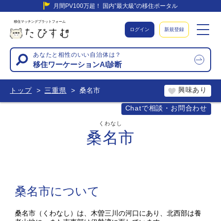
月間PV100万超！ 国内”最大級”の移住ポータル
移住マッチングプラットフォーム
ログイン
新規登録
あなたと相性のいい自治体は？
移住ワーケーションAI診断
興味あり
トップ
三重県
桑名市
Chatで相談・お問合わせ
くわなし
桑名市
桑名市について
桑名市（くわなし）は、木曽三川の河口にあり、北西部は養