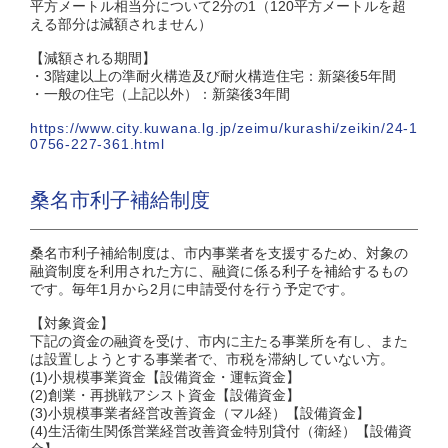
平方メートル相当分について2分の1（120平方メートルを超
える部分は減額されません）
【減額される期間】
・3階建以上の準耐火構造及び耐火構造住宅：新築後5年間
・一般の住宅（上記以外）：新築後3年間
https://www.city.kuwana.lg.jp/zeimu/kurashi/zeikin/24-1
0756-227-361.html
桑名市利子補給制度
桑名市利子補給制度は、市内事業者を支援するため、対象の
融資制度を利用された方に、融資に係る利子を補給するもの
です。毎年1月から2月に申請受付を行う予定です。
【対象資金】
下記の資金の融資を受け、市内に主たる事業所を有し、また
は設置しようとする事業者で、市税を滞納していない方。
(1)小規模事業資金【設備資金・運転資金】
(2)創業・再挑戦アシスト資金【設備資金】
(3)小規模事業者経営改善資金（マル経）【設備資金】
(4)生活衛生関係営業経営改善資金特別貸付（衛経）【設備資