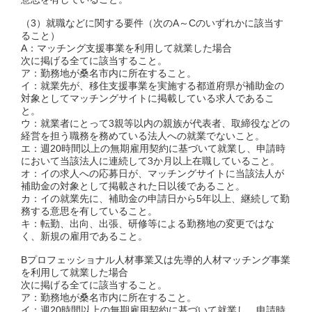
（3）就職などに関する要件（次のA～Cのいずれかに該当す
ること）
A：マッチング支援事業を利用して就業した場合
次に掲げる全てに該当すること。
ア：勤務地が桑名市内に所在すること。
イ：就業先が、移住支援事業を実施する都道府県が補助金の
対象としてマッチングサイトに掲載している求人であるこ
と。
ウ：就業者にとって3親等以内の親族が代表者、取締役などの
経営を担う職務を務めている法人への就業でないこと。
エ：週20時間以上の無期雇用契約に基づいて就業し、申請時
において当該法人に連続して3か月以上在職していること。
オ：イの求人への応募日が、マッチングサイトに当該法人が
補助金の対象として掲載された日以後であること。
カ：イの就業先に、補助金の申請日から5年以上、継続して勤
務する意思を有していること。
キ：転勤、出向、出張、研修等による勤務地の変更ではな
く、新規の雇用であること。
Bプロフェッショナル人材事業又は先導的人材マッチング事業
を利用して就業した場合
次に掲げる全てに該当すること。
ア：勤務地が桑名市内に所在すること。
イ：週20時間以上の無期雇用契約に基づいて就業し、申請時