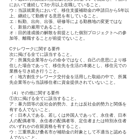
において連続して3か月以上在職していること。
ウ：当該就業先において、移住支援補助金の申請日から5年以
上、継続して勤務する意思を有していること。
エ：転勤、出向、出張、研修等による勤務地の変更ではな
く、新規の雇用であること。
オ：目的達成後の解散を前提とした個別プロジェクトへの参
加等、離職することが前提でないこと。
Cテレワークに関する要件
次に掲げる全てに該当すること。
ア：所属先企業等からの命令ではなく、自己の意思により移
住した場合であって、移住先を生活の本拠とし、移住元での
業務を引き続き行うこと。
イ：地方創生テレワーク交付金を活用した取組の中で、所属
先企業等から当該移住者に資金提供されていないこと。
（4）その他に関する要件
①次に掲げる全てに該当すること。
ア：暴力団等の反社会的勢力、または反社会的勢力と関係を
有する人でないこと。
イ：日本人である、若しくは外国人であって、永住者、日本
人の配偶者等、永住者の配偶者等、定住者または特別永住者
のいずれかの在留資格を有すること。
ウ：三重県及び桑名市が補助金の対象として不適当と認める
人でないこと。