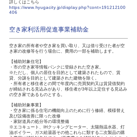
詳しくはこちら
https://www.hyugacity.jp/display.php?cont=191212100
406
空き家利活用促進事業補助金
空き家の所有者や空き家を買い取り、又は借り受けた者が空
き家の改修等を行う場合に、費用の一部を補助します。
【補助対象住宅】
・市の空き家等情報バンクに登録された空き家。
※ただし、個人の居住を目的として建築されたもので、賃
貸、分譲を目的として建築された建物を除く。
・所有者と移住者との間で年度内に売買契約又は賃貸借契約
が締結される見込みがあり、移住者が3年以上定住する見込み
の空き家であるものとする。
【補助対象事業】
・空き家に係る住宅の機能向上のために行う修繕、模様替え
及び設備改善に限った改修
・家財道具の処分等の環境整備
※エコキュート、IHクッキングヒーター、太陽熱温水器、灯
油ボイラー、ガス給湯器その他これらに類する二次製品の購