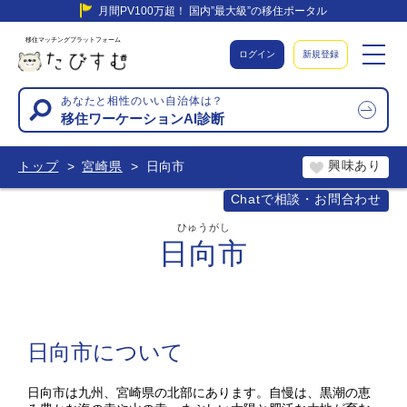
月間PV100万超！ 国内”最大級”の移住ポータル
移住マッチングプラットフォーム
ログイン
新規登録
あなたと相性のいい自治体は？
移住ワーケーションAI診断
興味あり
トップ
宮崎県
日向市
Chatで相談・お問合わせ
ひゅうがし
日向市
日向市について
日向市は九州、宮崎県の北部にあります。自慢は、黒潮の恵