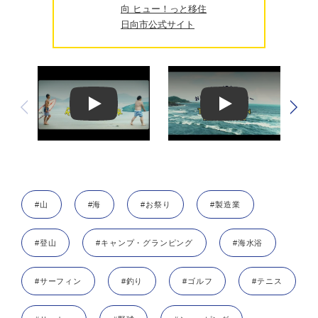
向 ヒュー！っと移住
日向市公式サイト
Play
Play
#山
#海
#お祭り
#製造業
#登山
#キャンプ・グランピング
#海水浴
#サーフィン
#釣り
#ゴルフ
#テニス