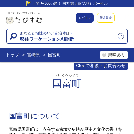
月間PV100万超！ 国内”最大級”の移住ポータル
移住マッチングプラットフォーム
ログイン
新規登録
あなたと相性のいい自治体は？
移住ワーケーションAI診断
興味あり
トップ
宮崎県
国富町
Chatで相談・お問合わせ
くにとみちょう
国富町
国富町について
宮崎県国富町は、点在する古墳や史跡が歴史と文化の香りを