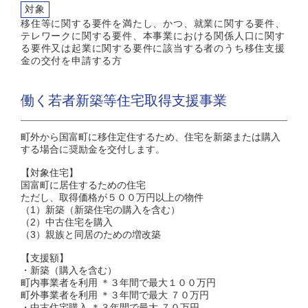
対象
移住等に関する要件を満たし、かつ、就業に関する要件、
テレワークに関する要件、本事業における関係人口に関す
る要件又は起業に関する要件に該当する者のうち移住支援
金の交付を申請する方
働く若者新築等住宅取得支援事業
町外から国富町に移住定住するため、住宅を新築または購入
する場合に奨励金を交付します。
【対象住宅】
国富町に居住するための住宅
ただし、取得価格が５００万円以上の物件
（1）新築（新築住宅の購入を含む）
（2）中古住宅を購入
（3）親族と同居のための増改築
【支援額】
・新築（購入を含む）
町内事業者を利用 ＊３年間で最大１００万円
町外事業者を利用 ＊３年間で最大 ７０万円
・中古住宅購入 ＊３年間で最大 ７０万円