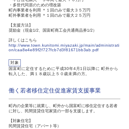
・多世代同居のための増改築
町内事業者を利用 ＊１回のみで最大３５万円
町外事業者を利用 ＊１回のみで最大２５万円
【支援方法】
奨励金（現金1/2、国富町商工会共通商品券1/2）
詳しくはこちら
http://www.town.kunitomi.miyazaki.jp/main/administrati
on/caa8e4e89f2f727fcb7d3f81671bb3ab.pdf
対象
国富町に定住するために平成30年4月1日以降に 町外から
転入した、満１８歳以上５０歳未満の方。
働く若者移住定住促進家賃支援事業
町内の企業等に就業し、町外から国富町に移住定住する若者
に対し、民間賃貸住宅家賃の一部を支援します。
【対象住宅】
民間賃貸住宅（アパート等）