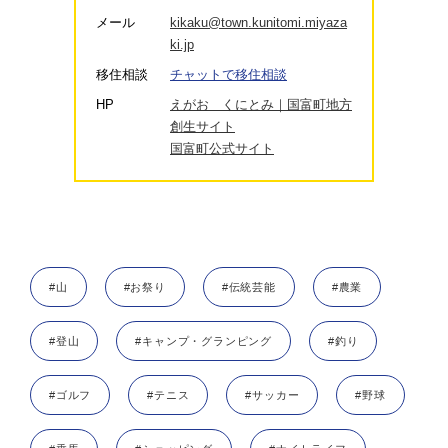
メール
kikaku@town.kunitomi.miyaza
ki.jp
移住相談
チャットで移住相談
HP
えがお くにとみ｜国富町地方
創生サイト
国富町公式サイト
#山
#お祭り
#伝統芸能
#農業
#登山
#キャンプ・グランピング
#釣り
#ゴルフ
#テニス
#サッカー
#野球