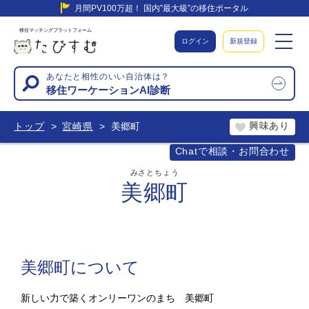
月間PV100万超！ 国内”最大級”の移住ポータル
移住マッチングプラットフォーム
ログイン
新規登録
あなたと相性のいい自治体は？
移住ワーケーションAI診断
興味あり
トップ
宮崎県
美郷町
Chatで相談・お問合わせ
みさとちょう
美郷町
美郷町について
新しい力で築くオンリーワンのまち 美郷町