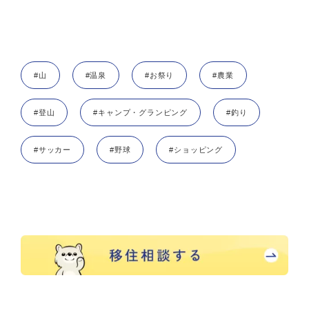
#山
#温泉
#お祭り
#農業
#登山
#キャンプ・グランピング
#釣り
#サッカー
#野球
#ショッピング