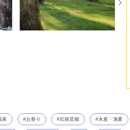
温泉
#お祭り
#伝統芸能
#水産・漁業