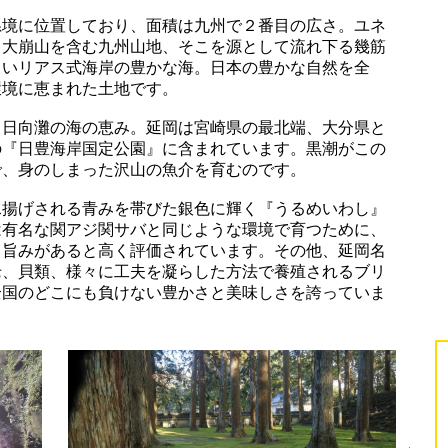
県境に位置しており、面積は九州で２番目の広さ。ユネ
・大崩山を含む九州山地、そこを源として流れ下る幾筋
しいリアス式海岸の豊かな海。日本の豊かな自然を全
環境に恵まれた土地です。
も日向灘の海の恵み。延岡は宮崎県の最北端、大分県と
の『日豊海岸国定公園』に含まれています。黒潮がこの
で、身のしまった沢山の魚介を育むのです。
水揚げされる青みを帯びた銀色に輝く『うるめいわし』
は有名な関アジ関サバと同じような環境で育つために、
、旨みがあると高く評価されています。その他、延岡名
老、貝類、様々に工夫を凝らした方法で養殖されるブリ
全国のどこにも負けない豊かさと美味しさを誇っていま