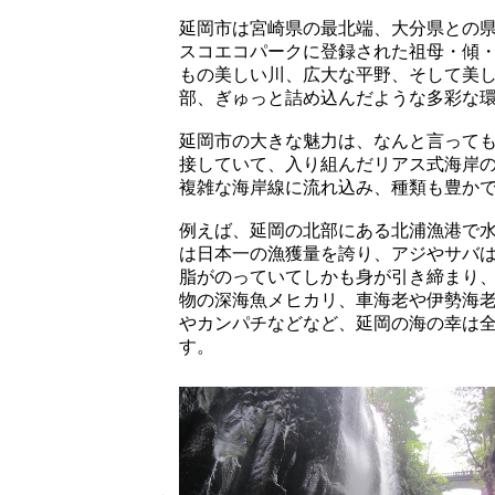
延岡市は宮崎県の最北端、大分県との
スコエコパークに登録された祖母・傾
もの美しい川、広大な平野、そして美
部、ぎゅっと詰め込んだような多彩な
延岡市の大きな魅力は、なんと言って
接していて、入り組んだリアス式海岸
複雑な海岸線に流れ込み、種類も豊か
例えば、延岡の北部にある北浦漁港で
は日本一の漁獲量を誇り、アジやサバ
脂がのっていてしかも身が引き締まり
物の深海魚メヒカリ、車海老や伊勢海
やカンパチなどなど、延岡の海の幸は
す。