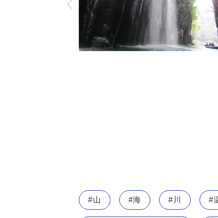
#山
#海
#川
#