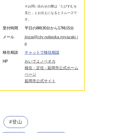
※お問い合わせの際は「たびすむを
見た」とお伝えになるとスムーズで
す。
受付時間
平日の8時30分から17時15分
メール
jinzai@city.nobeoka.miyazaki.j
p
移住相談
チャットで移住相談
HP
おいでよノベオカ
移住・定住 - 延岡市公式ホーム
ページ
延岡市公式サイト
#登山