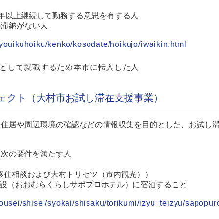
年以上継続して勤務する意思を有する人
の滞納がない人
kyouikuhoiku/kenko/kosodate/hoikujo/iwaikin.html
として就職するため本市に転入した人
ェクト（大村市お試し滞在支援事業）
、住居や周辺環境の確認などの情報収集を目的とした、お試し
、次の要件を満たす人
（移住相談および大村トリセツ（市内観光））
施設（おおむらくらしサポプロホテル）に宿泊すること
ousei/shisei/syokai/shisaku/torikumi/izyu_teizyu/sapopur