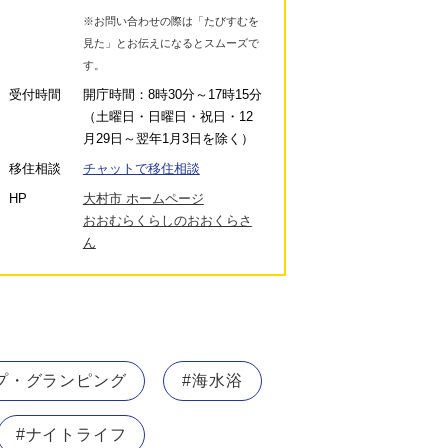
※お問い合わせの際は「たびすむを
見た」とお伝えになるとスムーズで
す。
受付時間
開庁時間：8時30分～17時15分
（土曜日・日曜日・祝日・12
月29日～翌年1月3日を除く）
移住相談
チャットで移住相談
HP
大村市 ホームページ
おおむらくらしのおおくらさ
ん
プ・グランピング
#海水浴
#ナイトライフ