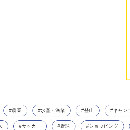
#農業
#水産・漁業
#登山
#キャン
ス
#サッカー
#野球
#ショッピング