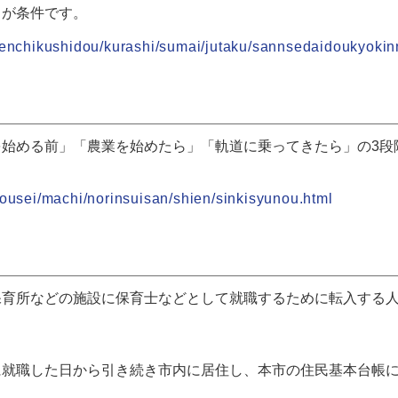
とが条件です。
/kenchikushidou/kurashi/sumai/jutaku/sannsedaidoukyokin
を始める前」「農業を始めたら」「軌道に乗ってきたら」の3段
nousei/machi/norinsuisan/shien/sinkisyunou.html
保育所などの施設に保育士などとして就職するために転入する
に就職した日から引き続き市内に居住し、本市の住民基本台帳