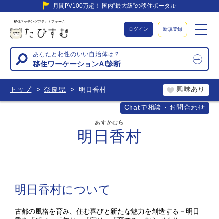
月間PV100万超！ 国内”最大級”の移住ポータル
移住マッチングプラットフォーム
ログイン
新規登録
あなたと相性のいい自治体は？
移住ワーケーションAI診断
興味あり
トップ
奈良県
明日香村
Chatで相談・お問合わせ
あすかむら
明日香村
明日香村について
古都の風格を育み、住む喜びと新たな魅力を創造する－明日