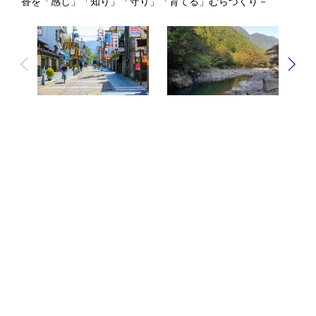
香を「感じ」「知り」「守り」「育てる」むらづくり－