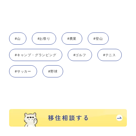
#山
#お祭り
#農業
#登山
#キャンプ・グランピング
#ゴルフ
#テニス
#サッカー
#野球