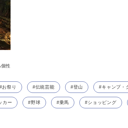
る個性
#お祭り
#伝統芸能
#登山
#キャンプ・
ッカー
#野球
#乗馬
#ショッピング