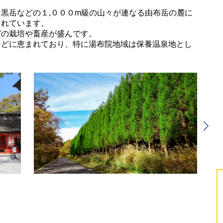
黒岳などの１,０００m級の山々が連なる由布岳の麓に
されています。
実の栽培や畜産が盛んです。
などに恵まれており、特に湯布院地域は保養温泉地とし