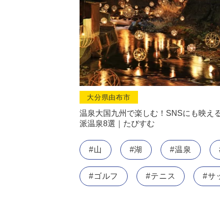
大分県由布市
温泉大国九州で楽しむ！SNSにも映え
派温泉8選｜たびすむ
#山
#湖
#温泉
#ゴルフ
#テニス
#サ