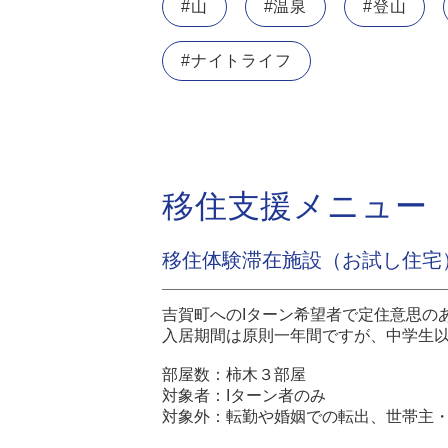
#山
#温泉
#登山
#ナイトライフ
移住支援メニュー
移住体験滞在施設（お試し住宅
吉賀町へのIターン希望者で定住意思の
入居期間は原則一年間ですが、中学生
部屋数：柿木３部屋
対象者：Iターン者のみ
対象外：転勤や婚姻での転出、世帯主