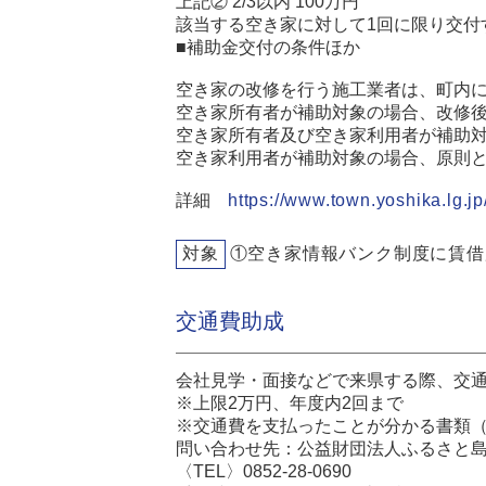
上記② 2/3以内 100万円
該当する空き家に対して1回に限り交付
■補助金交付の条件ほか
空き家の改修を行う施工業者は、町内
空き家所有者が補助対象の場合、改修後
空き家所有者及び空き家利用者が補助対
空き家利用者が補助対象の場合、原則と
詳細
https://www.town.yoshika.lg.jp
対象
①空き家情報バンク制度に賃借
交通費助成
会社見学・面接などで来県する際、交
※上限2万円、年度内2回まで
※交通費を支払ったことが分かる書類
問い合わせ先：公益財団法人ふるさと島
〈TEL〉0852-28-0690