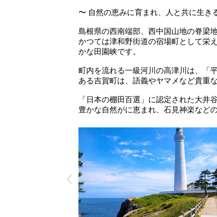
〜 自然の恵みに育まれ、人と共に生き
島根県の西南端部、西中国山地の脊梁
かつては津和野街道の宿場町として栄えた
かな田園峡です。
町内を流れる一級河川の高津川は、「
ある吉賀町は、語義やヤマメなど貴重
「日本の棚田百選」に認定された大井
豊かな自然がに恵まれ、石見神楽など