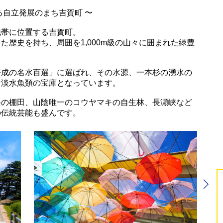
る自立発展のまち吉賀町 〜
地帯に位置する吉賀町。
歴史を持ち、周囲を1,000m級の山々に囲まれた緑豊
平成の名水百選」に選ばれ、その水源、一本杉の湧水の
な淡水魚類の宝庫となっています。
谷の棚田、山陰唯一のコウヤマキの自生林、長瀬峡など
の伝統芸能も盛んです。