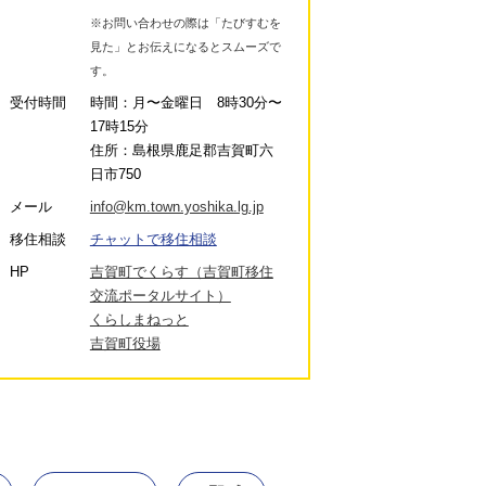
※お問い合わせの際は「たびすむを
見た」とお伝えになるとスムーズで
す。
受付時間
時間：月〜金曜日 8時30分〜
17時15分
住所：島根県鹿足郡吉賀町六
日市750
メール
info@km.town.yoshika.lg.jp
移住相談
チャットで移住相談
HP
吉賀町でくらす（吉賀町移住
交流ポータルサイト）
くらしまねっと
吉賀町役場