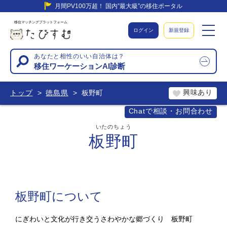
月間PV100万超！ 国内”最大級”の移住ポータル
移住マッチングプラットフォーム
ログイン
新規登録
あなたと相性のいい自治体は？
移住ワーケーションAI診断
興味あり
トップ
徳島県
板野町
Chatで相談・お問合わせ
いたのちょう
板野町
板野町について
にぎわいと文化が行き交うさわやかな郷づくり 板野町