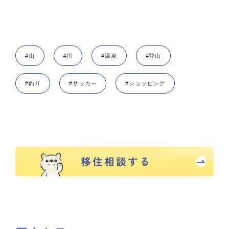
#山
#川
#温泉
#登山
#釣り
#サッカー
#ショッピング