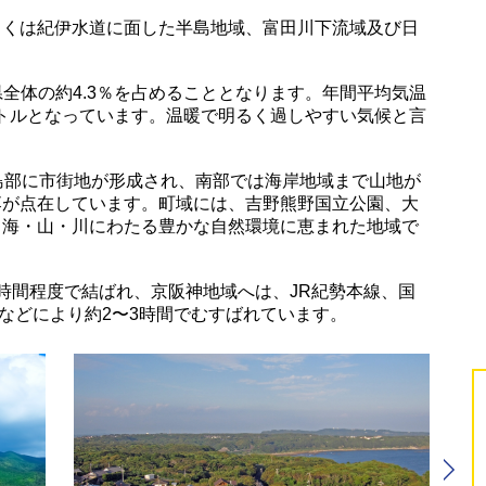
きくは紀伊水道に面した半島地域、富田川下流域及び日
、県全体の約4.3％を占めることとなります。年間平均気温
リメートルとなっています。温暖で明るく過しやすい気候と言
島部に市街地が形成され、南部では海岸地域まで山地が
落が点在しています。町域には、吉野熊野国立公園、大
、海・山・川にわたる豊かな自然環境に恵まれた地域で
時間程度で結ばれ、京阪神地域へは、JR紀勢本線、国
)などにより約2〜3時間でむすばれています。