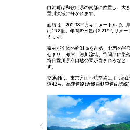
白浜町は和歌山県の南部に位置し、大
置川流域に分かれます。
面積は、200.98平方キロメートルで
は16.8度、年間降水量は2,219ミ
えます。
森林が全体の約81％を占め、北西の半
せまり、海岸、河川流域、谷間部に集
塔日置川県立自然公園が含まれるなど
す。
交通網は、東京方面へ航空路により約1
道42号、高速道路(近畿自動車道紀勢線