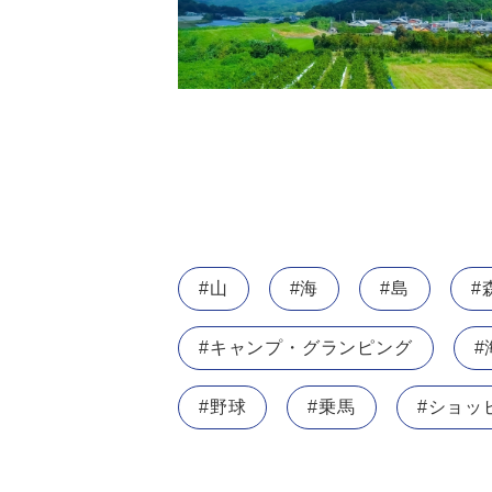
#山
#海
#島
#
#キャンプ・グランピング
#
#野球
#乗馬
#ショッ