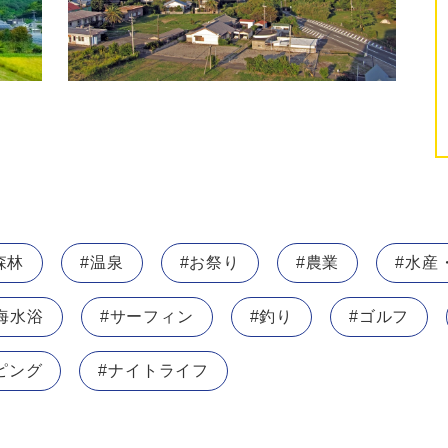
森林
#温泉
#お祭り
#農業
#水産
海水浴
#サーフィン
#釣り
#ゴルフ
ピング
#ナイトライフ