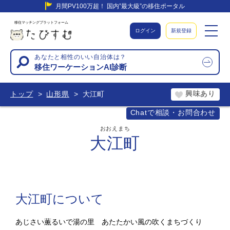
月間PV100万超！ 国内”最大級”の移住ポータル
移住マッチングプラットフォーム
ログイン
新規登録
あなたと相性のいい自治体は？
移住ワーケーションAI診断
興味あり
トップ
山形県
大江町
Chatで相談・お問合わせ
おおえまち
大江町
大江町について
あじさい薫るいで湯の里 あたたかい風の吹くまちづくり