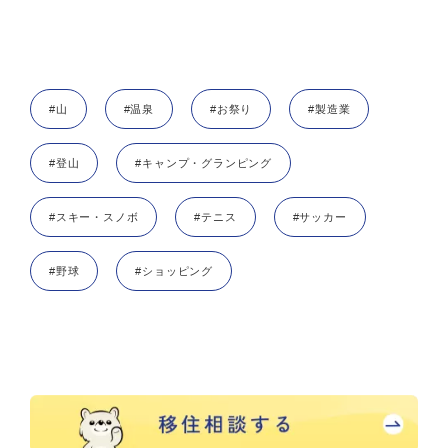
#山
#温泉
#お祭り
#製造業
#登山
#キャンプ・グランピング
#スキー・スノボ
#テニス
#サッカー
#野球
#ショッピング