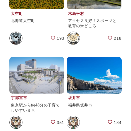
大空町
木島平村
北海道大空町
アクセス良好！スポーツと
教育の米どころ
193
218
宇都宮市
坂井市
東京駅から約48分の子育て
福井県坂井市
しやすいまち
351
184