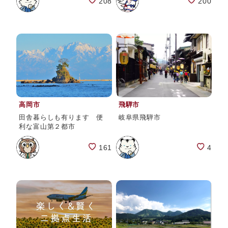
208
200
高岡市
飛騨市
田舎暮らしも有ります 便
岐阜県飛騨市
利な富山第２都市
161
4