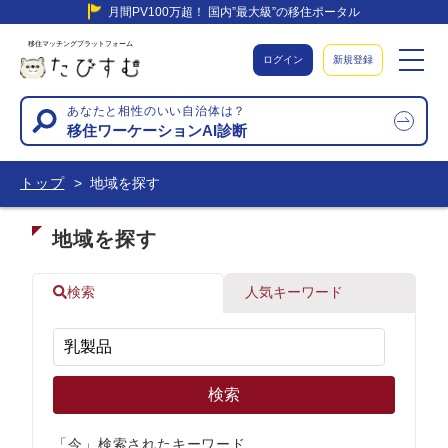
月間PV100万超！ 国内”最大級”の移住ポータル
移住マッチングプラットフォーム
ログイン
新規登録
あなたと相性のいい自治体は？
移住ワーケーションAI診断
トップ
地域を探す
地域を探す
検索
人気キーワード
検索
「今」検索されたキーワード