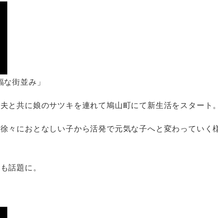
福な街並み」
、夫と共に娘のサツキを連れて鳩山町にて新生活をスタート
が徐々におとなしい子から活発で元気な子へと変わっていく
ても話題に。