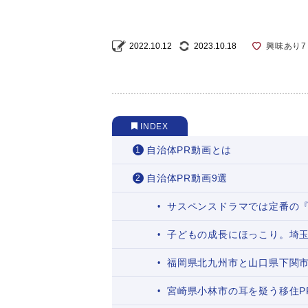
2022.10.12
2023.10.18
興味あり
7
INDEX
自治体PR動画とは
自治体PR動画9選
サスペンスドラマでは定番の『
子どもの成長にほっこり。埼玉
福岡県北九州市と山口県下関市
宮崎県小林市の耳を疑う移住P