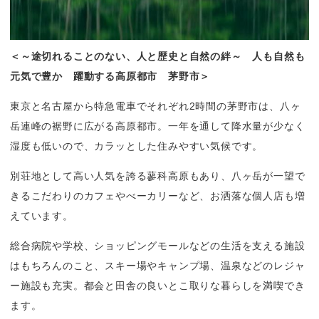
＜～途切れることのない、人と歴史と自然の絆～　人も自然も
元気で豊か　躍動する高原都市　茅野市＞
東京と名古屋から特急電車でそれぞれ2時間の茅野市は、八ヶ
岳連峰の裾野に広がる高原都市。一年を通して降水量が少なく
湿度も低いので、カラッとした住みやすい気候です。
別荘地として高い人気を誇る蓼科高原もあり、八ヶ岳が一望で
きるこだわりのカフェやべーカリーなど、お洒落な個人店も増
えています。
総合病院や学校、ショッピングモールなどの生活を支える施設
はもちろんのこと、スキー場やキャンプ場、温泉などのレジャ
ー施設も充実。都会と田舎の良いとこ取りな暮らしを満喫でき
ます。