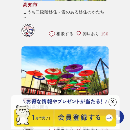
高知市
こうち二段階移住～愛のある移住のかたち
～
相談する
興味あり
150
笠間市
x
茨城県笠間市
相談する
興味あり
135