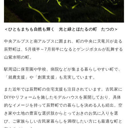
＜ひともまちも自然も輝く　光と緑とほたるの町　たつの＞
中央アルプスと南アルプスに囲まれ、町の中央に天竜川が走る
辰野町は、5月後半～7月前半になるとゲンジボタルが乱舞する
山紫水明の町。
駅周辺に保育園や学校、病院などが集まる暮らしやすい町で、
「就農支援」や「創業支援」も充実しています。
また近年では辰野町の住宅支援も注目されています。古民家に
DIYやリフォームを施したモデルハウスを展開しており、具体
的なイメージを持って辰野町での暮らしを決める人も続出。空
き家や土地の豊富な選択肢からとっておきのお気に入りを選
び、ご家族らしい古民家暮らしを満喫したい方にも最適な町と