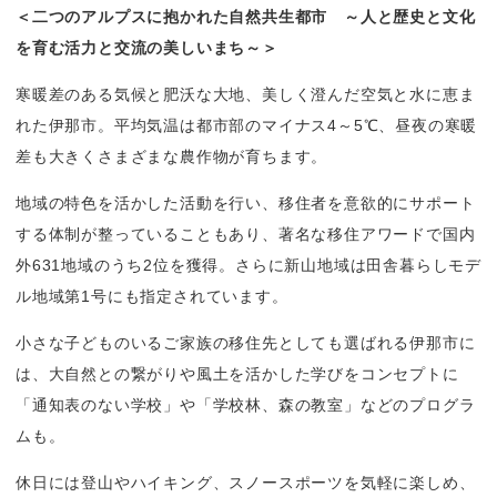
＜二つのアルプスに抱かれた自然共生都市　～人と歴史と文化
を育む活力と交流の美しいまち～＞
寒暖差のある気候と肥沃な大地、美しく澄んだ空気と水に恵ま
れた伊那市。平均気温は都市部のマイナス4～5℃、昼夜の寒暖
差も大きくさまざまな農作物が育ちます。
地域の特色を活かした活動を行い、移住者を意欲的にサポート
する体制が整っていることもあり、著名な移住アワードで国内
外631地域のうち2位を獲得。さらに新山地域は田舎暮らしモデ
ル地域第1号にも指定されています。
小さな子どものいるご家族の移住先としても選ばれる伊那市に
は、大自然との繋がりや風土を活かした学びをコンセプトに
「通知表のない学校」や「学校林、森の教室」などのプログラ
ムも。
休日には登山やハイキング、スノースポーツを気軽に楽しめ、