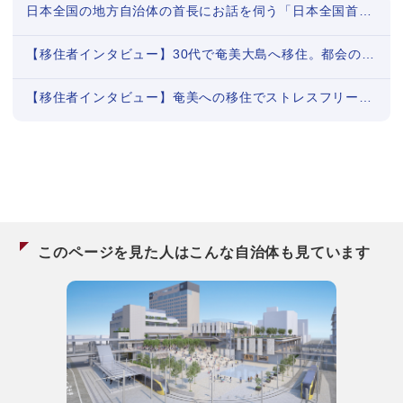
日本全国の地方自治体の首長にお話を伺う「日本全国首長対談」シリーズまとめ
【移住者インタビュー】30代で奄美大島へ移住。都会の疲れを島暮らしが癒してくれた
【移住者インタビュー】奄美への移住でストレスフリーに。お金では買えない豊かな暮らし（後編）
このページを見た人はこんな自治体も見ています