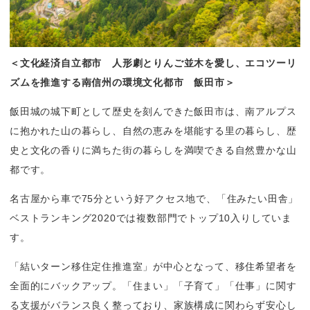
＜文化経済自立都市　人形劇とりんご並木を愛し、エコツーリ
ズムを推進する南信州の環境文化都市　飯田市＞
飯田城の城下町として歴史を刻んできた飯田市は、南アルプス
に抱かれた山の暮らし、自然の恵みを堪能する里の暮らし、歴
史と文化の香りに満ちた街の暮らしを満喫できる自然豊かな山
都です。
名古屋から車で75分という好アクセス地で、「住みたい田舎」
ベストランキング2020では複数部門でトップ10入りしていま
す。
「結いターン移住定住推進室」が中心となって、移住希望者を
全面的にバックアップ。「住まい」「子育て」「仕事」に関す
る支援がバランス良く整っており、家族構成に関わらず安心し