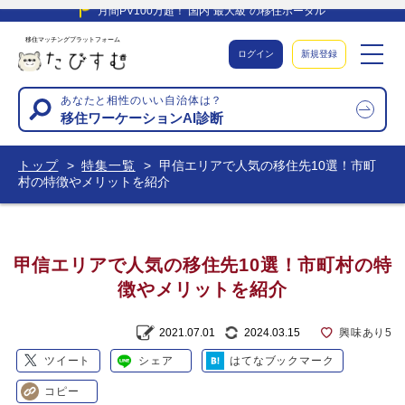
月間PV100万超！ 国内”最大級”の移住ポータル
移住マッチングプラットフォーム
ログイン
新規登録
あなたと相性のいい自治体は？
移住ワーケーションAI診断
トップ
特集一覧
甲信エリアで人気の移住先10選！市町
村の特徴やメリットを紹介
甲信エリアで人気の移住先10選！市町村の特
徴やメリットを紹介
2021.07.01
2024.03.15
興味あり
5
ツイート
シェア
はてなブックマーク
コピー