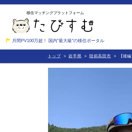
移住マッチングプラットフォーム
月間PV100万超！ 国内”最大級”の移住ポータル
トップ
岩手県
陸前高田市
【後編