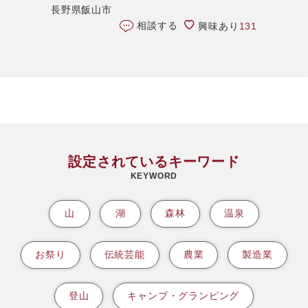
長野県飯山市
相談する
興味あり
131
設定されているキーワード
KEYWORD
山
湖
森林
温泉
お祭り
伝統芸能
農業
製造業
登山
キャンプ・グランピング