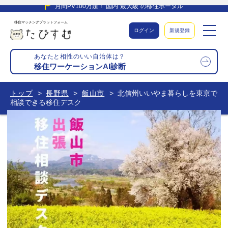
月間PV100万超！ 国内”最大級”の移住ポータル
移住マッチングプラットフォーム
ログイン
新規登録
あなたと相性のいい自治体は？
移住ワーケーションAI診断
トップ
長野県
飯山市
北信州いいやま暮らしを東京で
相談できる移住デスク