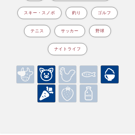
スキー・スノボ
釣り
ゴルフ
テニス
サッカー
野球
ナイトライフ
牛肉
豚肉
鶏肉
海鮮
米
野菜
フルーツ
乳製品