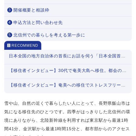
開催概要と相談枠
申込方法と問い合わせ先
北信州での暮らしを考える第一歩に
RECOMMEND
日本全国の地方自治体の首長にお話を伺う「日本全国首長対談」シリーズまとめ
【移住者インタビュー】30代で奄美大島へ移住。都会の疲れを島暮らしが癒してくれた
【移住者インタビュー】奄美への移住でストレスフリーに。お金では買えない豊かな暮らし（後編）
雪や山、自然の近くで暮らしたい人にとって、長野県飯山市は
気になる移住先のひとつです。四季がはっきりした北信州の環
境にありながら、北陸新幹線を利用すれば東京駅から最速1時
間41分、金沢駅から最速1時間15分と、都市部からのアクセス