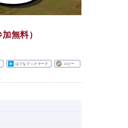
参加無料）
り
はてなブックマーク
コピー