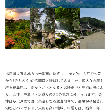
福島県は東北地方の一番南に位置し、 歴史的にも江戸の昔
から｢みちのく｣の玄関口と呼ばれてきました。広大な面積を
誇る福島県は、南から北へ連なる阿武隈高地と奥羽山脈によ
り、会津・中通り・浜通りの3つの地方に分けられます。会
津は冬は豪雪で夏は高温となる穀倉地帯で、裏磐梯や猪苗代
湖などのアウトドア人気も高い地域。中通りは、福島・郡