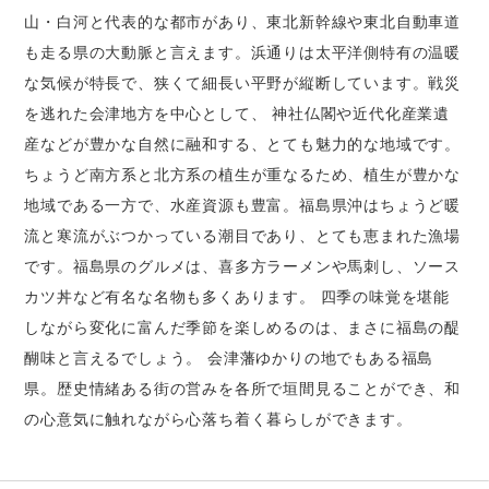
山・白河と代表的な都市があり、東北新幹線や東北自動車道
も走る県の大動脈と言えます。浜通りは太平洋側特有の温暖
な気候が特長で、狭くて細長い平野が縦断しています。戦災
を逃れた会津地方を中心として、 神社仏閣や近代化産業遺
産などが豊かな自然に融和する、とても魅力的な地域です。
ちょうど南方系と北方系の植生が重なるため、植生が豊かな
地域である一方で、水産資源も豊富。福島県沖はちょうど暖
流と寒流がぶつかっている潮目であり、とても恵まれた漁場
です。福島県のグルメは、喜多方ラーメンや馬刺し、ソース
カツ丼など有名な名物も多くあります。 四季の味覚を堪能
しながら変化に富んだ季節を楽しめるのは、まさに福島の醍
醐味と言えるでしょう。 会津藩ゆかりの地でもある福島
県。歴史情緒ある街の営みを各所で垣間見ることができ、和
の心意気に触れながら心落ち着く暮らしができます。