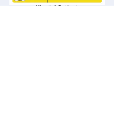
移住マッチングプラットフォーム
地域をさがす
診断でさがす
エリアからさがす
キーワードでさがす
記事一覧から探す
相談する
興味あり