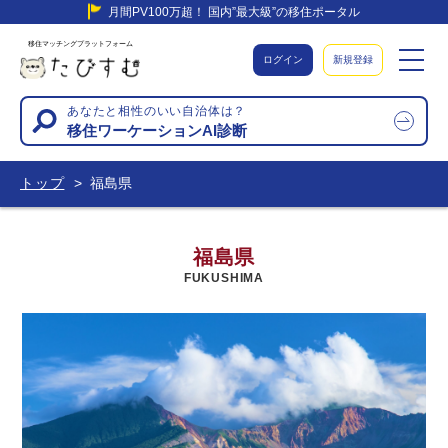
月間PV100万超！ 国内”最大級”の移住ポータル
移住マッチングプラットフォーム
ログイン
新規登録
あなたと相性のいい自治体は？
移住ワーケーションAI診断
トップ
福島県
福島県
FUKUSHIMA