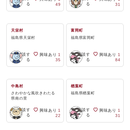
る
る
49
31
天栄村
富岡町
福島県天栄村
福島県富岡町
相談す
相談す
興味あり
1
興味あり
1
る
る
35
84
中島村
楢葉町
さわやかな風吹きわたる
福島県楢葉町
県南の里
相談す
相談す
興味あり
1
興味あり
1
る
る
22
31