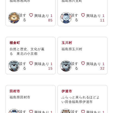
福島県相馬市
福島県只見町
相談す
相談す
興味あり
1
興味あり
1
る
る
85
11
棚倉町
玉川村
自然と歴史、文化が薫
福島県玉川村
る 東北の小京都
相談す
相談す
興味あり
1
興味あり
1
る
る
15
32
田村市
伊達市
福島県田村市
ふらっと来られるほどよ
い田舎福島県伊達市
相談す
相談す
興味あり
1
興味あり
1