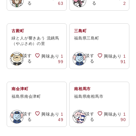
る
る
63
2
古殿町
三島町
緑と人が響きあう 流鏑馬
福島県三島町
（やぶさめ）の里
相談す
相談す
興味あり
1
興味あり
1
る
る
99
91
南会津町
南相馬市
福島県南会津町
福島県南相馬市
相談す
相談す
興味あり
1
興味あり
1
る
る
49
90