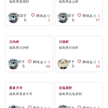
福島県葛尾村
福島県金山町
相談す
相談す
興味あり
興味あり
1
る
る
1
37
川内村
川俣町
福島県川内村
福島県川俣町
相談す
相談す
興味あり
1
興味あり
1
る
る
60
24
喜多方市
北塩原村
福島県喜多方市
福島県北塩原村
相談す
相談す