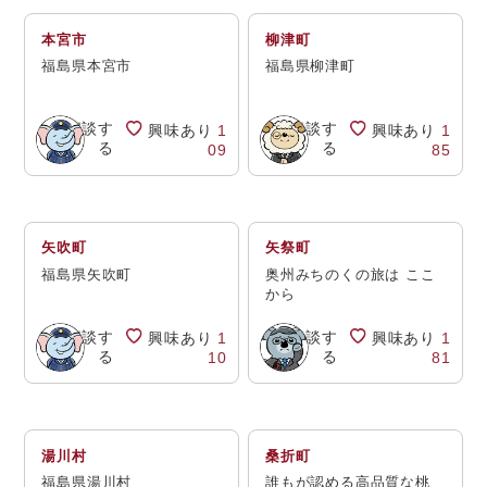
本宮市
柳津町
福島県本宮市
福島県柳津町
相談す
相談す
興味あり
1
興味あり
1
る
る
09
85
矢吹町
矢祭町
福島県矢吹町
奥州みちのくの旅は ここ
から
相談す
相談す
興味あり
1
興味あり
1
る
る
10
81
湯川村
桑折町
福島県湯川村
誰もが認める高品質な桃